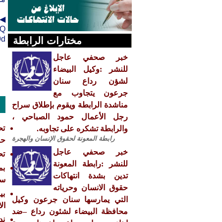
◀ت
KQ
9d
مختارات الرابطة
خبر صحفي عاجل
للنشر :وكيل البيضاء
لشؤن رداع سنان
جرعون يتجاوب مع
مناشدة الرابطة ويقوم بإطلاق سراح
رجل الأعمال حمود الصباحي ،
والرابطة تشكره على تجاوبه.
رابطة المعونة لحقوق الإنسان والهجرة
حق
خبر صحفي عاجل
تحدي
للنشر :رابطة المعونة
تدين بشدة انتهاكات
سيس
حقوق الانسان وحرياته
التي يمارسها سنان جرعون وكيل
ال
محافظة البيضاء لشئون رداع –ضد
ند