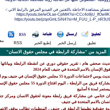
فضلو بمشاهدة الاحاطة باللغتين في الفيديو المرفق بالرابط الاتي :-
https://youtu.be/wOLae-CpMt4?si=CCc4o9jU_lfOw9
https://youtu.be/jzqoGmLSiN4?si=M_FUU_L-P_nR3U
مع
تعليق
إرسل الخبر
إطبع الخبر
RSS
المزيد من "مشاركة الرابطة في مجلس حقوق الانسان"
وق الإنسان بالامم المتحدة في جنيف للعام 2024
ث يومي لاجتماعات الدورة 55 مجلس حقوق الإنسان في جنيف يوم الاثنين 11 مارس 2024 م
بمشاركة فريق من الرابطة ، اليوم ا
تمر لمدة 6 أسابيع
انسان بالامم المتحدة في جنيف
وة حقوقية نظمتها الرابطة في جنيف ، المنظمات تطالب بوقف الانت