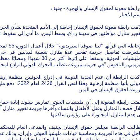
ابطة معونة لحقوق الإنسان والهجرة - جنيف
م الأخبار
ّمت رابطة معونة لحقوق الإنسان إحاطة إلى الأمم المتحدة بشأن الجريم
ير منازل مواطنين في مدينة رداع، ‎وسط اليمن، ما أدى إلى سقوط عشرات الشهداء والجرحى.
تعرضت تفاصيل جريمة تفجير عدة منازل شعبية لمدنيين في حي 
المليشيات الحوثية، وسقط على إثرها
يريمي والناقوس "في جريمة مروعة تتطلب التحرك الدولي الرادع لمحاسب
كدت الرابطة أن عدم الجدية الدولية في إدراج الحوثيين منظمة إر
الدولي بأنها منظمة 
وعة لحقوق الإنسان في اليمن.
فتت رابطة المعونة إلى أن مليشيات الحوثي تمارس سلوك إبادة جما
ال قصف المنازل وقتل الأطفال والنساء وآخرها جريمة تفجير منازل آل
ى هدم المنازل المجاورة على رؤوس ساكنيها.
البت الرابطة مجلس حقوق الإنسان بجنيف والمدعي العام للمحكمة ا
جل في هذه الجريمة ومحاسبة قيادات مليشيا الحوثي وإيران، وذلك ع
ؤوسيه" المنصوص عليها في اتفاقية روما للمحكمة الجنائية الدولية.