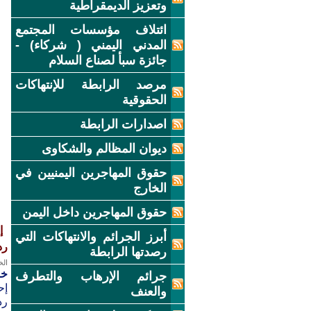
وتعزيز الديمقراطية
ائتلاف مؤسسات المجتمع
المدني اليمني ( شركاء) -
جائزة سبأ لصناع السلام
مرصد الرابطة للإنتهاكات
الحقوقية
اصدارات الرابطة
ديوان المظالم والشكاوى
حقوق المهاجرين اليمنيين في
الخارج
حقوق المهاجرين داخل اليمن
إ
أبرز الجرائم والانتهاكات التي
رد
رصدتها الرابطة
الخميس
خ
جرائم الإرهاب والتطرف
إح
والعنف
رد