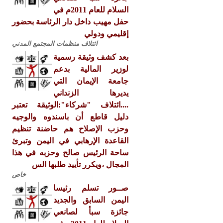
السلام للعام 2011م في
حفل مهيب داخل دار الرئاسة بحضور
إقليمي ودولي
ائتلاف منظمات المجتمع المدني
بعد كشف وثيقة رسمية
لوزير المالية بدعم
جامعة الإيمان التي
يديرها الزنداني
....ائتلاف "شركاء":الوثيقة تعتبر
دليل قاطع أن باسندوه والوجيه
وحزب الإصلاح هم حاضنة تنظيم
القاعدة الإرهابي في اليمن وتبرئ
ساحة الرئيس صالح وحزبه في هذا
المجال ،ويكرر تأييد طلبها الس
خاص
صــور تسلم رئيسا
اليمن السابق والجديد
جائزة سبأ لصانعي