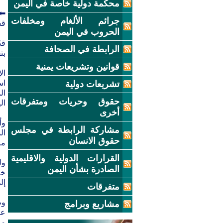
محكمة دولية خاصة في اليمن
⬅ر
جرائم الألغام ومخلفات
قس
الحروب في اليمن
قد
الرابطة في الصحافة
بتفج
قوانين وتشريعات يمنية
اس
تشريعات دولية
حقوق وحريات ومتفرقات
ال
أخرى
وأ
مشاركة الرابطة في مجلس
حقوق الانسان
مر
القرارات الدولية والاقليمية
ول
الصادرة بشأن اليمن
خل
إل
متفرقات
وط
مشاريع وبرامج
عا
مر