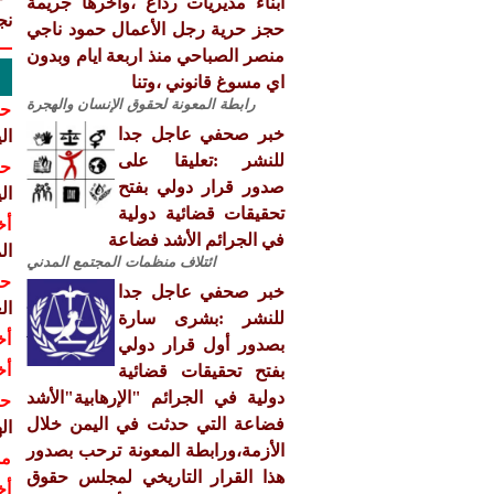
ابناء مديريات رداع ،واخرها جريمة
نج
حجز حرية رجل الأعمال حمود ناجي
منصر الصباحي منذ اربعة ايام وبدون
اي مسوغ قانوني ،وتنا
رابطة المعونة لحقوق الإنسان والهجرة
حق
خبر صحفي عاجل جدا
ال
للنشر :تعليقا على
حق
صدور قرار دولي بفتح
ال
تحقيقات قضائية دولية
أخ
في الجرائم الأشد فضاعة
ال
ائتلاف منظمات المجتمع المدني
حق
خبر صحفي عاجل جدا
ال
للنشر :بشرى سارة
أخ
بصدور أول قرار دولي
أخ
بفتح تحقيقات قضائية
دولية في الجرائم "الإرهابية"الأشد
حق
فضاعة التي حدثت في اليمن خلال
ال
الأزمة،ورابطة المعونة ترحب بصدور
مش
هذا القرار التاريخي لمجلس حقوق
أخ