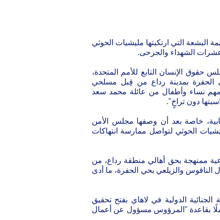
ة البشعة التي ارتكبتها مليشيات الحوثي
الإحاطة التي قرأتها "لينا صوفيا استريديوم" خلال أعمال الدورة 55 لمجلس حقوق الإنسان ‎التابع للأمم المتحدة،
الحفرة بمدينة رداع من قِبل مسلحي
 أكثر من 30 شهيدًا ومصابًا معظمهم نساء وأطفال من عائلة محمد سعد
تها دون تراخٍ".
هابية، خاصة بعد أن وصفها مجلس الأمن
إرهابية وفقًا لنص القرار 2426 لعام 2022، دفع مليشيات الحوثي لتواصل ممارسة انتهاكات
عية ممنهجة بحق أهالي منطقة رداع، من
 الناقوس والزيلعي بحي الحفرة، ما أدى
لجنائية الدولية في لاهاي بفتح تحقيق
ملًا بقاعدة "المرؤوس مسؤول عن أعمال