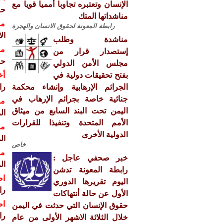
الإنسان وتعتبره تجاوبا أمميا قويا مع
حق
مناشداتها المتك
مش
رابطة المعونة لحقوق الانسان والهجرة
ال
مناشدة وطلب
مش
إستصدار قرار من
حو
مجلس الأمن الدولي
بفتح تحقيقات دولية في
أخ
الجرائم الإرهابية وإنشاء محكمة
را
جنائية خاصة بجرائم الإرهاب في
مش
اليمن تحت البند السابع من ميثاق
ال
الأمم المتحدة وتنفيذا للقرارات
مش
الدولية الأخرى
ال
خاص
مش
خبر صحفي عاجل :
ال
رابطة المعونة تدشن
اص
اليوم تقريرها الدوري
را
الأول عن حالة أنتهاكات
اص
حقوق الإنسان التي حدثت في اليمن
را
خلال الثلاثة الاشهر الأولى من عام