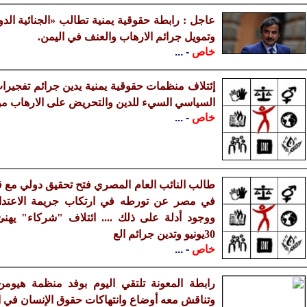
عاجل : رابطة حقوقية يمنية تطالب «الجنائية ال
وتمويل جرائم الارهاب والعنف في اليمن.
خاص
- ...
إئتلاف منظمات حقوقية يمنية يدين جرائم تفجيرا
السياسي السيء للدين والتحريض على الارهاب من
خاص
- ...
طالب النائب العام المصري فتح تحقيق دولي مع ق
في مصر عن تورطه في ارتكاب جريمة الاعتداء 
ووجود أدلة على ذلك .... ائتلاف "شركاء" يهن
30يونيو وتدين جرائم الع
خاص
- ...
رابطة المعونة تلتقي اليوم بوفد منظمة هيومن
وتناقش معه أوضاع وانتهاكات حقوق الإنسان في اليمن