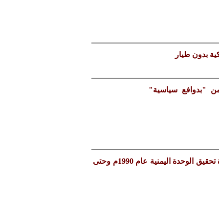
ن "بدوافع سياسية"
ابرز الجرائم الإرهابية التي حدثت باليمن منذ إعادة تحقيق الوحدة اليمنية عام 1990م وحتى