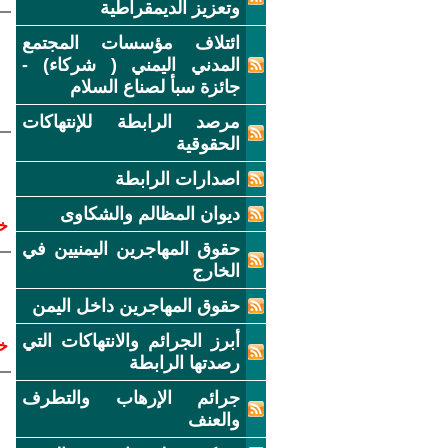
وتعزيز الديمقراطية
ائتلاف مؤسسات المجتمع
المدني اليمني ( شركاء) -
جائزة سبأ لصناع السلام
مرصد الرابطة للإنتهاكات
الحقوقية
اصدارات الرابطة
ديوان المظالم والشكاوى
خ
حقوق المهاجرين اليمنيين في
الخارج
حقوق المهاجرين داخل اليمن
أبرز الجرائم والانتهاكات التي
خ
رصدتها الرابطة
جرائم الإرهاب والتطرف
والعنف