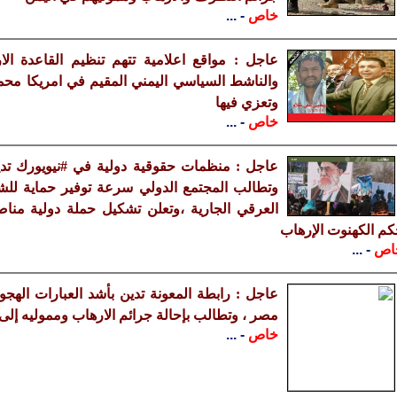
خاص
- ...
عاجل : مواقع اعلامية تتهم تنظيم القاعدة ال
والناشط السياسي اليمني المقيم في امريكا محمد
وتعزي فيها
خاص
- ...
عاجل : منظمات حقوقية دولية في #نيويورك تدين
وتطالب المجتمع الدولي سرعة توفير حماية للشعب
العرقي الجارية ،وتعلن تشكيل حملة دولية منا
م الكهنوت الإرهاب
اص
- ...
عاجل : رابطة المعونة تدين بأشد العبارات الهج
مصر ، وتطالب بإحالة جرائم الارهاب ومموليه إلى 
خاص
- ...