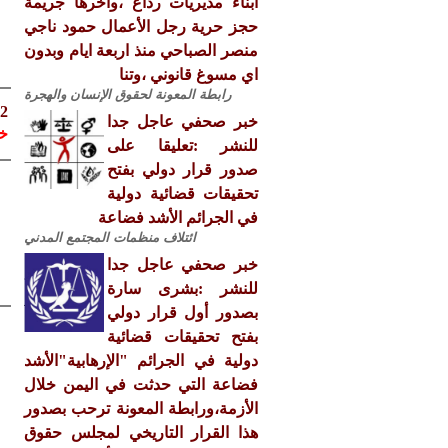
ابناء مديريات رداع ،واخرها جريمة
حجز حرية رجل الأعمال حمود ناجي
منصر الصباحي منذ اربعة ايام وبدون
اي مسوغ قانوني ،وتنا
رابطة المعونة لحقوق الإنسان والهجرة
2012م شكل عام الجحيم
خبر صحفي عاجل جدا
خ
للنشر :تعليقا على
صدور قرار دولي بفتح
تحقيقات قضائية دولية
في الجرائم الأشد فضاعة
ائتلاف منظمات المجتمع المدني
خبر صحفي عاجل جدا
للنشر :بشرى سارة
بصدور أول قرار دولي
بفتح تحقيقات قضائية
دولية في الجرائم "الإرهابية"الأشد
فضاعة التي حدثت في اليمن خلال
الأزمة،ورابطة المعونة ترحب بصدور
هذا القرار التاريخي لمجلس حقوق