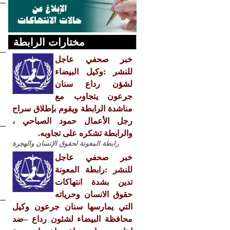
مختارات الرابطة
خبر صحفي عاجل
للنشر :وكيل البيضاء
لشؤن رداع سنان
جرعون يتجاوب مع
مناشدة الرابطة ويقوم بإطلاق سراح
رجل الأعمال حمود الصباحي ،
والرابطة تشكره على تجاوبه.
رابطة المعونة لحقوق الإنسان والهجرة
خبر صحفي عاجل
للنشر :رابطة المعونة
تدين بشدة انتهاكات
حقوق الانسان وحرياته
التي يمارسها سنان جرعون وكيل
محافظة البيضاء لشئون رداع –ضد