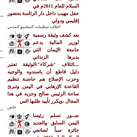
السلام للعام 2011م في
حفل مهيب داخل دار الرئاسة بحضور
إقليمي ودولي
ائتلاف منظمات المجتمع المدني
بعد كشف وثيقة رسمية
لوزير المالية بدعم
جامعة الإيمان التي
..
يديرها الزنداني
....ائتلاف "شركاء":الوثيقة تعتبر
دليل قاطع أن باسندوه والوجيه
وحزب الإصلاح هم حاضنة تنظيم
القاعدة الإرهابي في اليمن وتبرئ
ساحة الرئيس صالح وحزبه في هذا
المجال ،ويكرر تأييد طلبها الس
خاص
صــور تسلم رئيسا
اليمن السابق والجديد
جائزة سبأ لصانعي