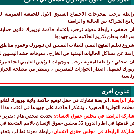
رابطة ترحب بمخرجات الاجتماع السنوي الاول للجمعية العمومية للج
نامج الشراكة بين الجالية و الرابطة
ان صحفي : رابطة معونه ترحب باعتماد حاكمة نيويورك قانون حماية 
سرقات وتعلن تكريم الحاكمة على جهودها
روع تعليم المنهج اليمني للطلاب اليمنيين في نيويورك وعموم مناطق 
اسة عن مشاكل الجاليات اليمنية في الخارج . معوقات حشد اليمنيين لل
ان صحفي : رابطة المعونة ترحب بتوجيهات الرئيس العليمي انشاء مركز
ويورك لتسهيل اصدار الجوازات للمغتربين ، وتنتظر من مصلحة الجواز
رئاسية
عناوين أخرى
بار الرابطة:
الرابطة تشارك في حفل توقيع حاكمة ولاية نيويورك لقانو
محلات التجارية الصغيرة ، وتشكر الحاكمة على جهودها في اعتماد هذا ال
اركة الرابطة في مجلس حقوق الانسان:
تحديث صحفي هام : تقرير حق
قدمتها في اطار الدورة 55 مجلس حقوق الإنسان بالامم المتحدة في جنيف للعام 2024
اركة الرابطة في مجلس حقوق الانسان:
رابطة معونة تطالب بتحقي