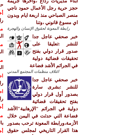
ابناء مديريات رداع ،واخرها جريمة
حو
حجز حرية رجل الأعمال حمود ناجي
أخ
منصر الصباحي منذ اربعة ايام وبدون
را
اي مسوغ قانوني ،وتنا
رابطة المعونة لحقوق الإنسان والهجرة
مش
ال
خبر صحفي عاجل جدا
للنشر :تعليقا على
مش
صدور قرار دولي بفتح
ال
تحقيقات قضائية دولية
مش
في الجرائم الأشد فضاعة
ال
ائتلاف منظمات المجتمع المدني
اص
خبر صحفي عاجل جدا
را
للنشر :بشرى سارة
اص
بصدور أول قرار دولي
را
بفتح تحقيقات قضائية
أخ
دولية في الجرائم "الإرهابية"الأشد
مش
فضاعة التي حدثت في اليمن خلال
با
الأزمة،ورابطة المعونة ترحب بصدور
هذا القرار التاريخي لمجلس حقوق
أخ