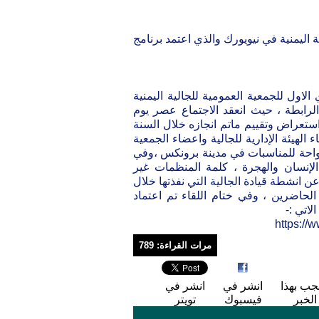
 اليمنية في نيويورك والذي اعتمد برنامج
اول للجمعية العمومية للجالية اليمنية
الرابطة ، حيث انعقد الاجتماع عصر يوم
لية اليمنية واستعراض وتقييم ماتم انجازه خلال السنة
الهيئة الإدارية للجالية واعضاء الجمعية
لواحة للمناسبات في مدينة برونكس ،وفي
لإنسان والهجرة ، كلمة المنظمات غير
ن انشطة قيادة الجالية التي نفذتها خلال
 الحاضرين ، وفي ختام اللقاء تم اعتماد
اتي :-
https:/
مرات القراءة: 789
جب بهذا
انشر في
انشر في
الخبر
فيسبوك
تويتر