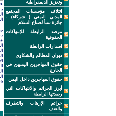
وتعزيز الديمقراطية
خ
بي
ائتلاف مؤسسات المجتمع
ال
المدني اليمني ( شركاء) -
ال
جائزة سبأ لصناع السلام
ني
مرصد الرابطة للإنتهاكات
رح
الحقوقية
في
اصدارات الرابطة
ال
ديوان المظالم والشكاوى
ال
ال
حقوق المهاجرين اليمنيين في
ال
الخارج
ال
ال
حقوق المهاجرين داخل اليمن
Ne
أبرز الجرائم والانتهاكات التي
رصدتها الرابطة
جرائم الإرهاب والتطرف
والعنف