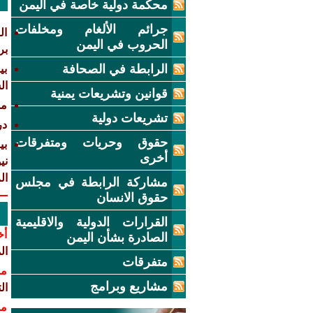
محكمة دولية خاصة في اليمن
جرائم الألغام ومخلفات
ال
الحروب في اليمن
بر
الرابطة في الصحافة
بي
ال
قوانين وتشريعات يمنية
مش
تشريعات دولية
در
حقوق وحريات ومتفرقات
بي
أخرى
ني
ال
مشاركة الرابطة في مجلس
حقوق الانسان
القرارات الدولية والاقليمية
أخ
الصادرة بشأن اليمن
ال
متفرقات
مش
مشاريع وبرامج
التي 
مش