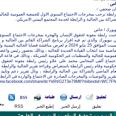
اص
-
ان صحفي :-
رابطة ترحب بمخرجات الاجتماع السنوي الاول للجمعية العمومية للجالية
شراكة بين الجالية و الرابطة لخدمة المجتمع اليمني الامريكي .
ويورك / خاص
بت رابطة معونة لحقوق الإنسان والهجرة بمخرجات الاجتماع السنوي ال
 نيويورك والذي تم فيه اقرار برنامج الشراكة القائم بين الجالية و 
السبت الموافق 25 مايو 2024 م لغرض مناقشة قضايا الجا
ماضية منذ انتخاب القيادة الجديدة للجالية ، وذالك بحضور رئيس واعضاء 
عمومية للجالية والمنظمات غير الحكومية الشريكة ، وذالك في قاعة ا
اجتماع ألقى المحامي محمد علي علاو رئيس رابطة معونة لحقوق ا
حكومية وقام رئيس الرابطة باستعراض وقراءة تقرير الجالية والرابطة ع
عآم الماضي بالشراكة بين الجالية والرابطة ، ونال تقرير دعم وتأييد
تقرير والتوصيات والمخرجات الصادرة عن الاجتماع والواردة في الرابط ال
/www.facebook.com/share/dcYkRtrG273e79Mf/?mibextid=WC7F
مع
تعليق
إرسل الخبر
إطبع الخبر
RSS
المزيد من " حقوق المهاجرين اليمنيين في الخارج"