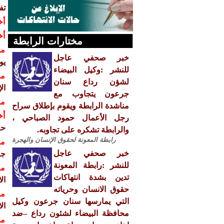
تف
أخ
أخ
مختارات الرابطة
مش
خبر صحفي عاجل
يوم ا
للنشر :وكيل البيضاء
مش
لشؤن رداع سنان
ال
جرعون يتجاوب مع
مش
مناشدة الرابطة ويقوم بإطلاق سراح
أخ
رجل الأعمال حمود الصباحي ،
حق
والرابطة تشكره على تجاوبه.
رابطة المعونة لحقوق الإنسان والهجرة
مش
خبر صحفي عاجل
جنيف 
للنشر :رابطة المعونة
مش
تدين بشدة انتهاكات
ال
حقوق الانسان وحرياته
مش
التي يمارسها سنان جرعون وكيل
ال
محافظة البيضاء لشئون رداع –ضد
مش