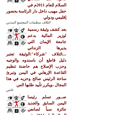
السلام للعام 2011م في
حفل مهيب داخل دار الرئاسة بحضور
إقليمي ودولي
ائتلاف منظمات المجتمع المدني
بعد كشف وثيقة رسمية
لوزير المالية بدعم
جامعة الإيمان التي
يديرها الزنداني
....ائتلاف "شركاء":الوثيقة تعتبر
دليل قاطع أن باسندوه والوجيه
وحزب الإصلاح هم حاضنة تنظيم
القاعدة الإرهابي في اليمن وتبرئ
ساحة الرئيس صالح وحزبه في هذا
المجال ،ويكرر تأييد طلبها الس
خاص
صــور تسلم رئيسا
اليمن السابق والجديد
جائزة سبأ لصانعي