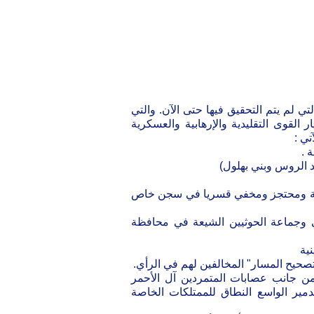
ي لم يتم التحقيق فيها حتى الآن. والتي
لقوى التقليدية والإرهابية والعسكرية
تي :
خارج سياق القانون وبمعزل عن القضاء وجريمة إعدام 50رهينة ومحتجز ومخفي قسريا في سجن خاص
ني وجماعة الحوثيين الشيعة في محافظة
ة من جانب عصابات المتمردين آل الأحمر
دمير الواسع النطاق للممتلكات الخاصة