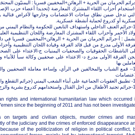
رائم الحرمان من الحرية + الرهائن+المخفيين قسريا : اليمنيّون المحتج
-استخدام أحزاب اللقاء المشترك المعارضة (تحديدا أعضاء حزب الإصلاح)
لتي تدخل ضمن نطاق ساحات الاعتصامات وخارجها لأغراض قتالية و
كرية أو كدروع لحماية أنشطة عسكرية.
10-جرائم العنف الداخلي واستهداف التابعين للحكومة والنظام اليمني م
ولاد الأحمر وأحزاب اللقاء المشترك المعارضة واللجان التنظيمية العل
شمل : أ-جرائم الحرمان من الحرية + الرهائن+المخفيين قسريا ف
فرقة الأولى مدرع من قبل قائد الفرقة وقيادة اللجان التنظيمية وأحزا
ى الناشطات الحقوقيات والصحفيات اليمنيات ج-الاعتداء على الصحف
ن الفرقة الأولى مدرع د- الاعتداء على صحفيين وكالة سبأ للأنباء 
عاملين بها
11-- قمع الشباب والمخالفين في الرأي، وإساءة معاملة الصحفيين 
اعتصامات
(جرائم التقطع والحصار والإغلاق)
بشرية والزج بهم في الصراع السياسي.
n rights and international humanitarian law which occurred 
Yemen since the beginning of 2011 and has not been investigat
cks on targets and civilian objects, murder crimes and ma
ly of the judiciary and the crimes of enforced disappearance a
because of the politicization of religion in political conflict, 