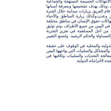
انتهاكات الجسيمة الممنهجة والجماعية
ن ،وذلك بهدف تشخيصها ومعرفة أسبابها
ام الفريق بزيارات ميدانية خلال الفترة
وعدن،وكذلك زيارة المناطق والأحياء
تهاكات حقوق الإنسان في مناطق مختلفة
 في اليمن من جميع الأطراف ،وتم توثيق
ك من أجل المساهمة في تعزيز التجربة
والمساواة والحكم الرشيد. ولصنع التغيير
الدولية والمحلية في الوقوف على حقيقة
2م ومعرفة أسباب التحديات والمشاكل والسلبيات التي يواجهها اليمن
عالجة التحديات والسلبيات وتلافيها في
 لالتزاماته الدولية.