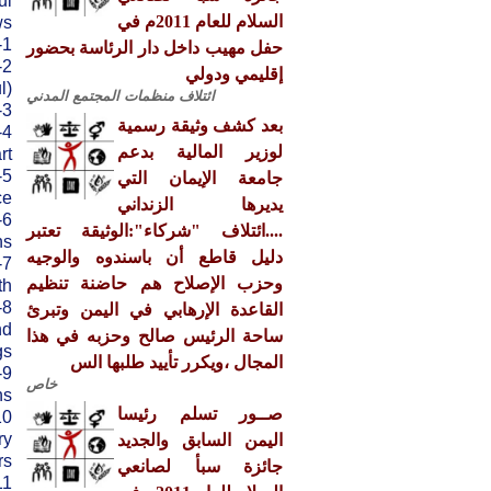
ul
السلام للعام 2011م في
s:
1- The crime of assault on worshippers inside a Alnhedin mosque at the presidential Palace.
حفل مهيب داخل دار الرئاسة بحضور
إقليمي ودولي
).
ائتلاف منظمات المجتمع المدني
3- The massacre of March 18/ 2011 Jumat Alkarama and religious incitement on it.
بعد كشف وثيقة رسمية
لوزير المالية بدعم
t.
جامعة الإيمان التي
e.
يديرها الزنداني
....ائتلاف "شركاء":الوثيقة تعتبر
s.
دليل قاطع أن باسندوه والوجيه
وحزب الإصلاح هم حاضنة تنظيم
h”.
القاعدة الإرهابي في اليمن وتبرئ
nd
ساحة الرئيس صالح وحزبه في هذا
s.
المجال ،ويكرر تأييد طلبها الس
خاص
s.
صــور تسلم رئيسا
ry
اليمن السابق والجديد
s.
جائزة سبأ لصانعي