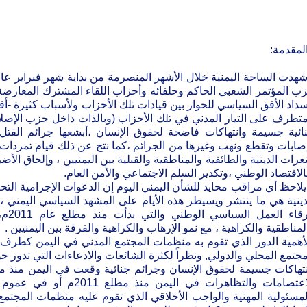
المقدمة:
ب المؤتمر الشعبي الحاكم وحلفائه وأحزاب اللقاء المشترك المعارضة و
سداد الأفق السياسي للحوار بين قيادات تلك الأحزاب ولأسباب كثيرة -أقوا
متطرف على التيار المدني في تلك الأحزاب (وبالذات داخل حزب الإصلاح
ائية جسيمة وانتهاكات فاضحة لحقوق الإنسان ،أبشعها جرائم القتل و
صابات وتقطع ونهب وغيرها من الجرائم ،كما نتج عن ذلك قيام تمردا
نعرات الدينية والطائفية والمناطقية والقبلية بين اليمنيين ، وإلحاق الأ
الاقتصاد الوطني ،وتكدير السلم الاجتماعي والأمن العام.
يلاحظ أي مراقب محايد للشأن اليمني اليوم إن الدعوات الإجرامية الت
دينية هي ما ينتشر ويسيطر هذه الأيام على المشهد السياسي اليمني ، 
فرقا
لمناطقية والكراهية ، مع نمو الإرهاب والكراهية والفرقة بين اليمنيين .
أهمية الدور الذي تقوم به منظمات المجتمع المدني في اليمن كطرف 
مجتمع المحلي والدولي, ونظراً لكثرة الشائعات والادعاءات التي تدور 
الاعتصامات والتظاهرات في ال
لمسئولية المهنية والواجب الأخلاقي الذي تقوم عليه منظمات المجتمع 