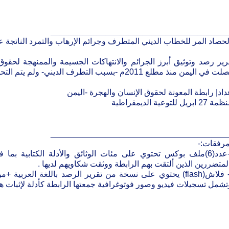
______________________________________
لحصاد المر للخطاب الديني المتطرف وجرائم الإرهاب والتمرد الناتجة ع
رير رصد وتوثيق أبرز الجرائم والانتهاكات الجسيمة والممنهجة لحقوق 
في اليمن منذ مطلع 2011م -بسبب التطرف الديني- ولم يتم التحقيق فيها حتى الآن .
داد| رابطة المعونة لحقوق الإنسان والهجرة -اليمن
2 ابريل للتوعية الديمقراطية
______________________________________
مرفقات:-
1-عدد(6)ملف بوكس تحتوي على مئات الوثائق والأدلة الكتابية ب
لمتضررين الذين ألتقت بهم الرابطة ووثقت شكاويهم لديها .
2- فلاش(flash) يحتوي على نسخة من تقرير الرصد باللغة العربية
تشمل تسجيلات فيديو وصور فوتوغرافية جمعتها الرابطة كأدلة لإثبات هذا