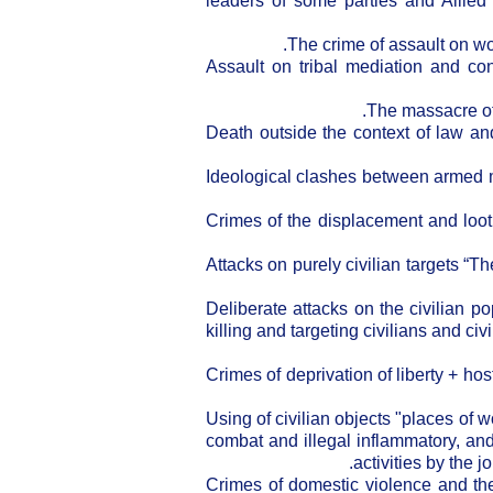
leaders of some parties and Allied c
2- Assault on tribal mediation and 
4- Death outside the context of law
5- Ideological clashes between armed 
6- Crimes of the displacement and lo
7- Attacks on purely civilian targets 
8- Deliberate attacks on the civilian
killing and targeting civilians and ci
9- Crimes of deprivation of liberty + 
10- Using of civilian objects "places o
combat and illegal inflammatory, and
activities by the 
11- Crimes of domestic violence and