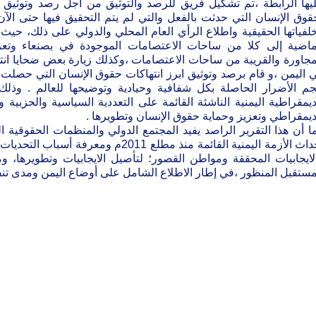
يها الرابطة ،تم تشكيل فريق للرصد والتوثيق من اجل رصد وتوثيق ال
قوق الإنسان التي حدثت بالفعل والتي لم يتم التحقيق فيها حتى الآ
لفياتها الحقيقية واطلاع الرأي العام المحلي والدولي على ذلك، حيث ق
ماضية إلى كلا من ساحات الاعتصامات الموجودة في بصنعاء وتعز 
مجاورة والقريبة من ساحات الاعتصامات ،وكذلك زيارة بعض ضحايا ان
 اليمن ،و قام برصد وتوثيق ابرز انتهاكات حقوق الإنسان التي حصلت
م الأضرار الحاصلة بكل شفافية وحيادية وتوضيحها للعالم . وذل
ديمقراطية اليمنية الناشئة القائمة على التعددية السياسية والحزبية 
ديمقراطي وتعزيز وحماية حقوق الإنسان وتطويرها .
ا أن هذا التقرير الراصد يفيد المجتمع الدولي والمنظمات الحقوقية 
أحداث الأزمة اليمنية القائمة منذ مطلع 011
لايجابيات المحققة ومواطن القصور؛ لتأصيل الايجابيات وتطويرها، وم
مستقبل المنظور ،في إطار الاطلاع الشامل على أوضاع اليمن ومدى تنفيذه