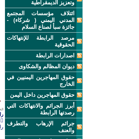
وتعزيز الديمقراطية
ائتلاف مؤسسات المجتمع
المدني اليمني ( شركاء) -
جائزة سبأ لصناع السلام
مرصد الرابطة للإنتهاكات
الحقوقية
اصدارات الرابطة
ديوان المظالم والشكاوى
حقوق المهاجرين اليمنيين في
الخارج
حقوق المهاجرين داخل اليمن
"
أبرز الجرائم والانتهاكات التي
الخميس
رصدتها الرابطة
را

جرائم الإرهاب والتطرف
را
والعنف