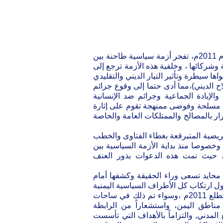
- شهدت الساحة اليمنية خلال الأشهر المنصرمة من بداية شهر فبراير عام 2011م، تفجر أزمة سياسية طاحنة بين
شركائها ، وخلفية هذه الأزمة ترجع إلى
ها سيطرة وتأثير التيار الديني والتقليدي
 الديني)،مما أدى حتما إلى وقوع جرائم
الإبادة الجماعية وجرائم ضد الإنسانية
ت مسلحة وفوضى ممنهجة تقوم على إثارة
ضرار بالمصالح والممتلكات العامة والخاصة
حريضية المتبرقعة بغطاء الفتاوى والخطب
وخصوصا منذ بداية الأزمة السياسية بين
ء العمل السياسي الوطني والتي بدأت منذ مطلع عام 2011م، حيث نمت هذه الدعوات بذور العنف
محايد تسعى وراء الحقيقة وكشفها أمام
حول ارتكاب كل الأطراف السياسية اليمنية
لانتهاكات جسيمة لحقوق الإنسان وجرائم جنائية وقعت في اليمن منذ مطلع 2011م ،وسواء تم ذلك في ساحات
يمن منذ مطلع 2011م أو في عموم مناطق اليمن، واستشعاراً من الرابطة
المدني, والتزاماً بالأهداف التي تأسست