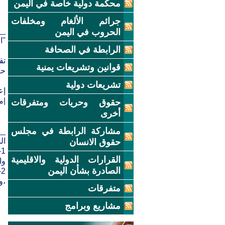
محكمة دولية خاصة في اليمن
جرائم الألغام ومخلفات
__
الحروب في اليمن
"ا
الرابطة في الصحافة
تق
قوانين وتشريعات يمنية
حصلت 
تشريعات دولية
إع
|منظمة 7
حقوق وحريات ومتفرقات
أخرى
مشاركة الرابطة في مجلس
__
ال
حقوق الانسان
القرارات الدولية والاقليمية
وا
الصادرة بشأن اليمن
،و
متفرقات
مشاريع وبرامج