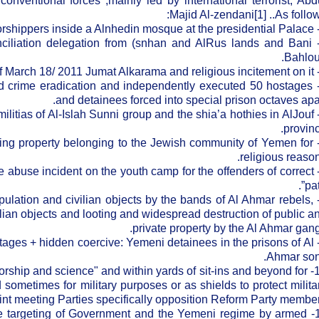
onventional forces ,mainly led by international terrorist, Abd
Majid Al-zendani[1] ..As follow
conciliation delegation from (snhan and AlRus lands and Bani
Bahloul
 and crime eradication and independently executed 50 hostages
and detainees forced into special prison octaves apar
militias of Al-Islah Sunni group and the shia’a hothies in AlJouf
provinc
oting property belonging to the Jewish community of Yemen for
religious reason
“The abuse incident on the youth camp for the offenders of correct
pat
 population and civilian objects by the bands of Al Ahmar rebels,
vilian objects and looting and widespread destruction of public a
private property by the Al Ahmar gang
hostages + hidden coercive: Yemeni detainees in the prisons of Al
Ahmar son
f worship and science" and within yards of sit-ins and beyond for
 sometimes for military purposes or as shields to protect milita
joint meeting Parties specifically opposition Reform Party member
 the targeting of Government and the Yemeni regime by armed