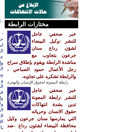
- 
مختارات الرابطة
خبر صحفي عاجل
حز
للنشر :وكيل البيضاء
ان
لشؤن رداع سنان
ال
جرعون يتجاوب مع
جن
مناشدة الرابطة ويقوم بإطلاق سراح
وإ
ال
رجل الأعمال حمود الصباحي ،
وب
والرابطة تشكره على تجاوبه.
و 
رابطة المعونة لحقوق الإنسان والهجرة
ال
خبر صحفي عاجل
للنشر :رابطة المعونة
وا
ول
تدين بشدة انتهاكات
ال
حقوق الانسان وحرياته
التي يمارسها سنان جرعون وكيل
محافظة البيضاء لشئون رداع –ضد
با