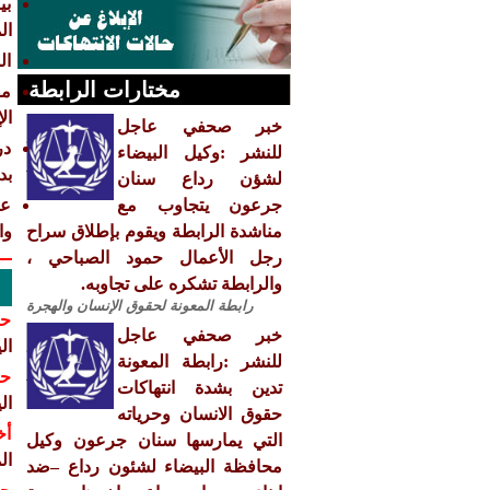
بي
ال
ال
مختارات الرابطة
مق
ال
خبر صحفي عاجل
للنشر :وكيل البيضاء
بد
لشؤن رداع سنان
جرعون يتجاوب مع
عا
مناشدة الرابطة ويقوم بإطلاق سراح
وا
رجل الأعمال حمود الصباحي ،
والرابطة تشكره على تجاوبه.
رابطة المعونة لحقوق الإنسان والهجرة
حق
خبر صحفي عاجل
ال
للنشر :رابطة المعونة
حق
تدين بشدة انتهاكات
ال
حقوق الانسان وحرياته
أخ
التي يمارسها سنان جرعون وكيل
ال
محافظة البيضاء لشئون رداع –ضد