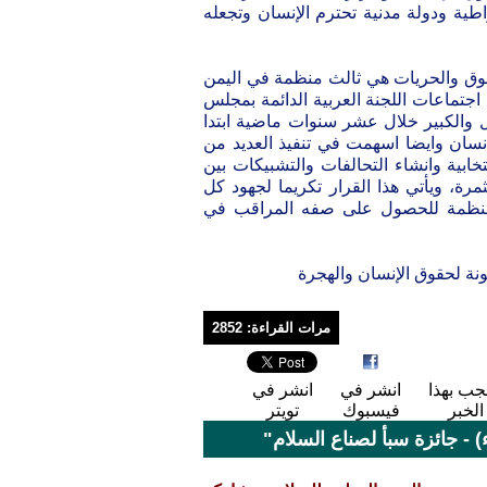
ية ودولة مدنية تحترم الإنسان وتجعله
الدفاع عن الحقوق والحريات هي ثالث منظمة في اليمن
جتماعات اللجنة العربية الدائمة بمجلس
 والكبير خلال عشر سنوات ماضية ابتدا
وق الانسان وايضا اسهمت في تنفيذ العديد من
تخابية وانشاء التحالفات والتشبيكات بين
رة، ويأتي هذا القرار تكريما لجهود كل
لمنظمة للحصول على صفه المراقب في
نة لحقوق الإنسان والهجرة
مرات القراءة: 2852
جب بهذا
انشر في
انشر في
الخبر
فيسبوك
تويتر
 - جائزة سبأ لصناع السلام"