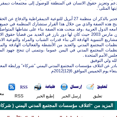
عم وتعزيز حقوق الانسان في المنطقة للوصول إلى مجتمعات ديمقراط
يتها المثلى".
الجدير بالذكر ان منظمة 27 أبريل للتوعية الديمقراطية و
نح هذه الصفة والذي من خلال هذا القرار ستشارك المنظمة في جميع ا
معه الدول العربية ،وقد منحت هذه الصفة بناء على نشاطها المتواصل
من مارس 2003 حيث كان لها دور بارز في العديد من قضايا حق
مشاريع التنموية الهادفة الى بناء قدرات الشباب والمراه والتوعية الان
ظمات المجتمع المدني والعديد من الأنشطة والفعاليات الهادفة والمثم
ظمات المجتمع المدني في اليمن عموما ،ونتمنى ان تنجح جهود ا
لس الأمم المتحدة .
لله ولي التوفيق
در عن ائتلاف مؤسسات المجتمع المدني اليمني "شركاء" ورابطة المعو
اء يوم الخميس الموافق 6|12|2012م
مع
تعليق
إرسل الخبر
إطبع الخبر
RSS
المزيد من "ائتلاف مؤسسات المجتمع المدني اليمني ( شركاء)