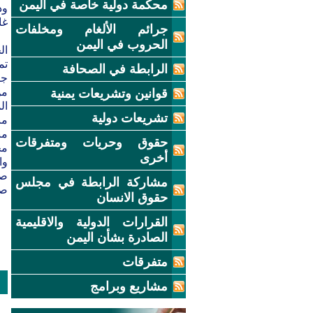
محكمة دولية خاصة في اليمن
ود
غا
جرائم الألغام ومخلفات
الحروب في اليمن
تم
الرابطة في الصحافة
جا
قوانين وتشريعات يمنية
ال
تشريعات دولية
من
من
حقوق وحريات ومتفرقات
مج
أخرى
وا
صا
مشاركة الرابطة في مجلس
صنع
حقوق الانسان
القرارات الدولية والاقليمية
الصادرة بشأن اليمن
متفرقات
مشاريع وبرامج