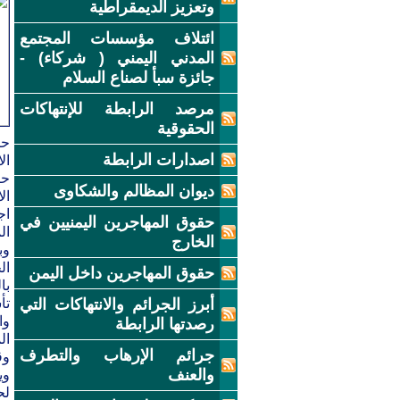
وتعزيز الديمقراطية
ائتلاف مؤسسات المجتمع
المدني اليمني ( شركاء) -
جائزة سبأ لصناع السلام
مرصد الرابطة للإنتهاكات
الحقوقية
اصدارات الرابطة
ال
حي
ديوان المظالم والشكاوى
حقوق المهاجرين اليمنيين في
ال
الخارج
وب
حقوق المهاجرين داخل اليمن
أبرز الجرائم والانتهاكات التي
رصدتها الرابطة
ال
جرائم الإرهاب والتطرف
وق
والعنف
لح