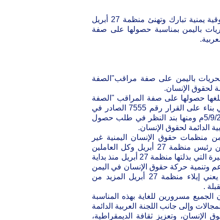
ائتلاف "شركاء" ورابطة المعونة ومنظمات حقوقية يمنية تبارك وتهنئ منظمة 27 أبريل
حريات باليمن بمناسبة حصولها على صفة
ربية.
حقوق والحريات باليمن على صفة مراقب"الصفة
ة لحقوق الإنسان.
بلغها حصولها على صفة المراقب "الصفة
الاستشارية" بناء على توصيات اللجنة العربية الدائمة لحقوق الإنسان في بناء على القرار رقم 7555 الصادر في
اجتماع مجلس جامعه الدول العربية على المستوى الوزاري بتاريخ 5/9/2012م ومنها بند النظر في طلب حصول
ة الدائمة لحقوق الإنسان.
 من منظمات حقوق الإنسان اليمنية غير
الحكومية بأخلص التهاني والتبريكات للمحامي ابراهيم مالك شجاع الدين رئيس منظمة 27 أبريل وكل العاملين
بالمنظمة بمناسبة الحصول على هذه الصفة والتي تأتي تقديراً للجهود الكبيرة التي بذلتها منظمة 27 أبريل منذ بداية
ية ابتدا من مارس 2003 م في مجال دعم وتنمية حركة حقوق الإنسان في اليمن
والمنطقة العربية، معتبرين ان منحها صفة مراقب في هذه المرحلة يعني إيلاء منظمة 27 أبريل المزيد من
لة .
ن الجميع مسرورين للغاية بهذه المناسبة
ة والعمل مع منظمة 27 أبريل في كل المجالات وإلى جانب اللجنة العربية الدائمة
 الإنسان، وتعزيز ثقافة الديمقراطية،