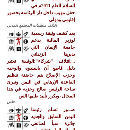
السلام للعام 2011م في
حفل مهيب داخل دار الرئاسة بحضور
إقليمي ودولي
ائتلاف منظمات المجتمع المدني
بعد كشف وثيقة رسمية
لوزير المالية بدعم
جامعة الإيمان التي
يديرها الزنداني
....ائتلاف "شركاء":الوثيقة تعتبر
دليل قاطع أن باسندوه والوجيه
وحزب الإصلاح هم حاضنة تنظيم
القاعدة الإرهابي في اليمن وتبرئ
ساحة الرئيس صالح وحزبه في هذا
المجال ،ويكرر تأييد طلبها الس
خاص
صــور تسلم رئيسا
اليمن السابق والجديد
جائزة سبأ لصانعي