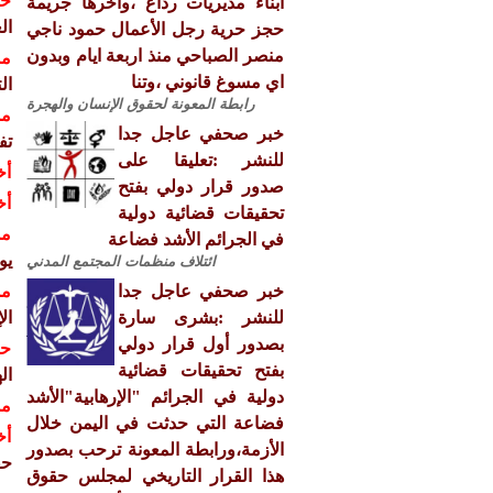
حق
ابناء مديريات رداع ،واخرها جريمة
ال
حجز حرية رجل الأعمال حمود ناجي
منصر الصباحي منذ اربعة ايام وبدون
مش
اي مسوغ قانوني ،وتنا
التي 
رابطة المعونة لحقوق الإنسان والهجرة
مش
خبر صحفي عاجل جدا
تف
للنشر :تعليقا على
أخ
صدور قرار دولي بفتح
أخ
تحقيقات قضائية دولية
مش
في الجرائم الأشد فضاعة
يوم ا
ائتلاف منظمات المجتمع المدني
خبر صحفي عاجل جدا
مش
للنشر :بشرى سارة
ال
بصدور أول قرار دولي
حق
بفتح تحقيقات قضائية
ال
دولية في الجرائم "الإرهابية"الأشد
مش
فضاعة التي حدثت في اليمن خلال
أخ
الأزمة،ورابطة المعونة ترحب بصدور
حق
هذا القرار التاريخي لمجلس حقوق