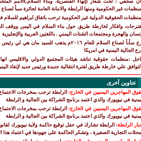
ان صحفي : تحت شعار (إنهاء العنصرية. وبناء السلام.)الأمم المتح
منظمات غير الحكومية ومنها الرابطة والامانة العامة لجائزة سبأ لصناع 
منظمات الحقوقية الدولية غير الحكومية ترحب باتفاق ابراهيم للسلام
ترحات وافكار لخارطة طريق حول بناء السلام في اليمن ووقف ال
إنسان والهجرة ومجتمعات الشتات اليمني . باللغتين العربية والإنجليزية
درع سأبأ لصناع السلام للعام ٢٠١٦م يذهب للسيد 
رع الجالية اليمنية في امريكا
جل :منظمات حقوقية تناشد هيئات المجتمع الدولي والاقليمي انهاء ا
لتوافق علي خارطة طريق لفترة انتقالية جديدة ورئيس جديد لإنقاذ اليم
عناوين أخرى
وق المهاجرين اليمنيين في الخارج:
الرابطة ترحب بمخرجات الاجتماع ا
يمنية في نيويورك والذي اعتمد برنامج الشراكة بين الجالية و الرابطة
وق المهاجرين اليمنيين في الخارج:
الرابطة ترحب بمخرجات الاجتماع ا
يمنية في نيويورك والذي اعتمد برنامج الشراكة بين الجالية و الرابطة
بار الرابطة:
الرابطة تشارك في حفل توقيع حاكمة ولاية نيويورك لقانو
محلات التجارية الصغيرة ، وتشكر الحاكمة على جهودها في اعتماد هذا ال