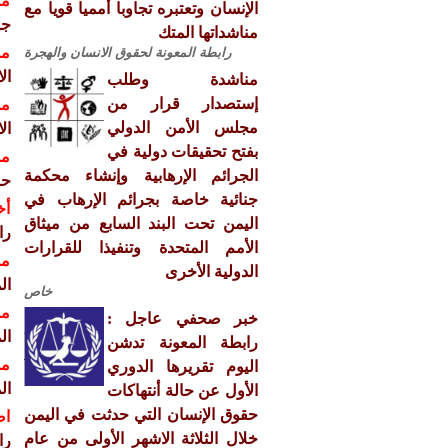
مش
الإنسان وتعتبره تجاوبا أمميا قويا مع
جنيف 
مناشداتها المتك
مش
رابطة المعونة لحقوق الانسان والهجرة
ال
مناشدة وطلب
إستصدار قرار من
مش
مجلس الأمن الدولي
ال
بفتح تحقيقات دولية في
مش
الجرائم الإرهابية وإنشاء محكمة
حو
جنائية خاصة بجرائم الإرهاب في
أخ
اليمن تحت البند السابع من ميثاق
را
الأمم المتحدة وتنفيذا للقرارات
مش
الدولية الأخرى
ال
خاص
مش
خبر صحفي عاجل :
ال
رابطة المعونة تدشن
مش
اليوم تقريرها الدوري
ال
الأول عن حالة أنتهاكات
حقوق الإنسان التي حدثت في اليمن
اص
خلال الثلاثة الاشهر الأولى من عام
را