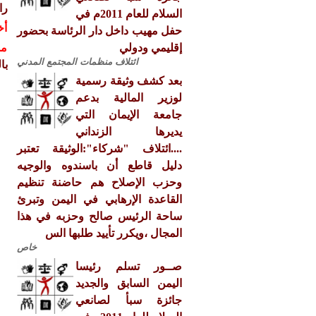
را
السلام للعام 2011م في
أخ
حفل مهيب داخل دار الرئاسة بحضور
إقليمي ودولي
مش
ائتلاف منظمات المجتمع المدني
با
بعد كشف وثيقة رسمية
لوزير المالية بدعم
جامعة الإيمان التي
يديرها الزنداني
....ائتلاف "شركاء":الوثيقة تعتبر
دليل قاطع أن باسندوه والوجيه
وحزب الإصلاح هم حاضنة تنظيم
القاعدة الإرهابي في اليمن وتبرئ
ساحة الرئيس صالح وحزبه في هذا
المجال ،ويكرر تأييد طلبها الس
خاص
صــور تسلم رئيسا
اليمن السابق والجديد
جائزة سبأ لصانعي