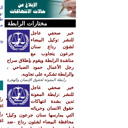
ال
طو
مختارات الرابطة
مو
خبر صحفي عاجل
للنشر :وكيل البيضاء
tm
لشؤن رداع سنان
جرعون يتجاوب مع
مناشدة الرابطة ويقوم بإطلاق سراح
رجل الأعمال حمود الصباحي ،
والرابطة تشكره على تجاوبه.
رابطة المعونة لحقوق الإنسان والهجرة
خبر صحفي عاجل
للنشر :رابطة المعونة
را
تدين بشدة انتهاكات
اغ
حقوق الانسان وحرياته
را
التي يمارسها سنان جرعون وكيل
اغ
محافظة البيضاء لشئون رداع –ضد