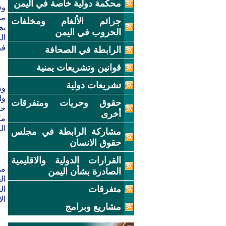
محكمة دولية خاصة في اليمن
مج
جرائم الألغام ومخلفات
يح
الحروب في اليمن
ال
في
الرابطة في الصحافة
قوانين وتشريعات يمنية
تشريعات دولية
وت
وا
حقوق وحريات ومتفرقات
حق
أخرى
مك
ال
مشاركة الرابطة في مجلس
حقوق الانسان
القرارات الدولية والاقليمية
من
الصادرة بشأن اليمن
ال
متفرقات
ال
ال
مشاريع وبرامج