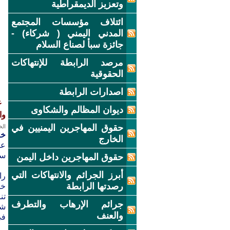
وتعزيز الديمقراطية
ائتلاف مؤسسات المجتمع
المدني اليمني ( شركاء) -
جائزة سبأ لصناع السلام
مرصد الرابطة للإنتهاكات
الحقوقية
اصدارات الرابطة
ع
ديوان المظالم والشكاوى
وا
حقوق المهاجرين اليمنيين في
الخميس
خ
الخارج
عا
سب
حقوق المهاجرين داخل اليمن
أبرز الجرائم والانتهاكات التي
را
رصدتها الرابطة
خ
تن
جرائم الإرهاب والتطرف
شق
والعنف
في