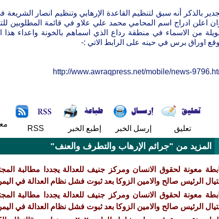
جدير بالذكر أنه سبق لتنظيم القاعدة الإرهابي وتنظيم انصار الشريعة ف
يلة من الاسماء في منطقة رداع الذي اسماهم بالخونة واعداء هذا ا
قع اوراق برس في حينه على الرابط الاتي :-
http://www.awraqpress.net/mobile/news-9796.h
مع
تعليق
إرسل الخبر
إطبع الخبر
RSS
المزيد من "جرائم الإرهاب والتطرف والعنف"
بطة معونة لحقوق الانسان ومركز جنيف للعدالة يجددا مطالبة المج
تيال الرئيس صالح والامين الزوكا بعد ثبوت فشل نظام العدالة في اليمن
بطة معونة لحقوق الانسان ومركز جنيف للعدالة يجددا مطالبة المج
تيال الرئيس صالح والامين الزوكا بعد ثبوت فشل نظام العدالة في اليمن