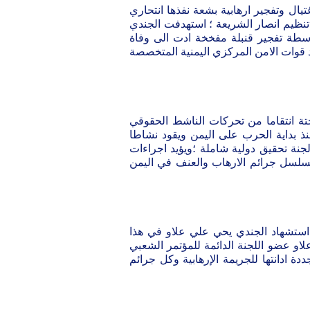
م ١ مارس ٢٠١٨ م وقعت جريمة اغتيال وتفجير ارهابية بشعة نفذها انتحاري
 تنظيم انصار الشريعة ؛ استهدفت الجندي
طة تفجير قنبلة مفخخة ادت الى وفاة
 قوات الامن المركزي اليمنية المتخصصة
حتة انتقاما من تحركات الناشط الحقوقي
ذ بداية الحرب على اليمن ويقود نشاطا
نة تحقيق دولية شاملة ؛ويؤيد اجراءات
مسلسل جرائم الارهاب والعنف في اليمن
استشهاد الجندي يحي علي علاو في هذا
او عضو اللجنة الدائمة للمؤتمر الشعبي
ة ادانتها للجريمة الإرهابية وكل جرائم