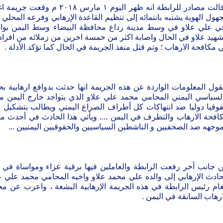
وقالت مصادر للرابطة انه ظهر اليو
هول الهوية يشتبه بانتمائه إلى تنظيم القاعدة الإرهابي وفرعه المحلي
ي علي علاو في وسط مدينة رداع محافظة البيضاء وسط اليمن بواس
شهيد علاو في الحال واصابة اكثر من خمسة اخرين من زملائه من افراد
 مكافحة الارهاب ؛ وتم قتل منفذ الجريمة في الحال كما تؤكد الأدلة .
قول المعلومات الواردة عن هذه الجريمة انها حدثت بدوافع ارهابية ب
لسياسي اليمني المحامي محمد علي علاو الذي يتواجد خارج اليمن من
وقيا دوليا ضد انتهاكات كل أطراف الصراع اليمني ويطالب بتشكيل لج
افحة الارهاب والتطرف في اليمن .... ويأتي هذا الحادث في أحدث 
موجهه ضد الصحفيين و الناشطين السياسيين والحقوقيين اليمنيين ...
 جانب آخر رفعت الرابطة والعاملين فيها برقية عزاء ومواساة في 
حادث الإرهابي إلى والده علي محمد علاو واخيه المحامي محمد علي عل
عام رئيس الرابطة في هذه الجريمة الإرهابية البشعة ، واعرب عن مجدد
ارهاب السابقة في اليمن .