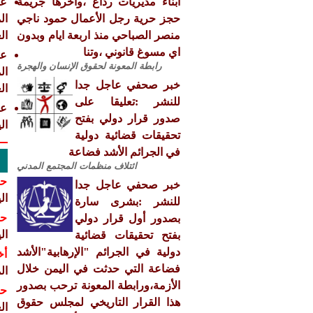
ابناء مديريات رداع ،واخرها جريمة
حجز حرية رجل الأعمال حمود ناجي
ال
منصر الصباحي منذ اربعة ايام وبدون
ال
اي مسوغ قانوني ،وتنا
رابطة المعونة لحقوق الإنسان والهجرة
ال
خبر صحفي عاجل جدا
ال
للنشر :تعليقا على
عا
صدور قرار دولي بفتح
ال
تحقيقات قضائية دولية
في الجرائم الأشد فضاعة
ائتلاف منظمات المجتمع المدني
حق
خبر صحفي عاجل جدا
ال
للنشر :بشرى سارة
حق
بصدور أول قرار دولي
ال
بفتح تحقيقات قضائية
دولية في الجرائم "الإرهابية"الأشد
أخ
فضاعة التي حدثت في اليمن خلال
ال
الأزمة،ورابطة المعونة ترحب بصدور
حق
هذا القرار التاريخي لمجلس حقوق
ال